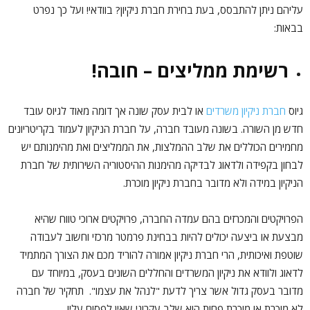
עליהם ניתן להתבסס, בעת בחירת חברת ניקיון? בוודאי! ועל כך נפרט
בבאות:
רשימת ממליצים – חובה!
גיוס
חברת ניקיון משרדים
או לבית עסק שונה אך דומה מאוד לגיוס עובד
חדש מן השורה. בשונה מעובד חברה, על חברת הניקיון לעמוד בקריטריונים
מחמירים הכוללים את שלב ההמלצות, את הממליצים ואת מהימנותם יש
לבחון בקפידה ולדאוג לבדיקה מהימנות ההיסטוריה השירותית של חברת
הניקיון במידה ולא מדובר בחברת ניקיון מוכרת.
הפרויקטים והמכרזים בהם עמדה החברה, פרויקטים ארוכי טווח שהיא
מבצעת או ביצעה יכולים להיות בבחינת פרמטר מרכזי וחשוב לעבודה
שוטפת ואיכותית, הרי חברת ניקיון אמורה להוריד מכם את הצורך המתמיד
לדאוג ולוודא את ניקיון המשרדים והחללים השונים בעסק, במיוחד עם
מדובר בעסק גדול אשר צריך לדעת "לנהל את עצמו". תחקיר של חברה
לא מוכרת או מוכרת פחות הוא שלב עקרוני שאין לפסוח עליו.