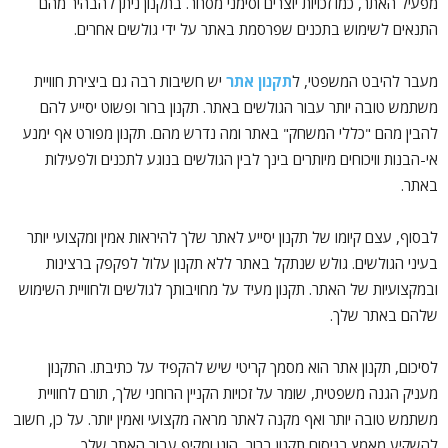
מפעיל האתר, כמו זכויות יוצרים וסימני מסחר. בתקנון ניתן להבהיר מהם
התנאים לשימוש בתכנים שפרסמת באתר על ידי גולשים אחרים.
מעבר להיבט המשפטי, ל
תקנון אתר
יש חשיבות רבה גם ביצירת חוויית
משתמש טובה יותר עבור הגולשים באתר. תקנון ברור ופשוט יסייע להם
להבין מהם "כללי המשחק" באתר ומה נדרש מהם. תקנון מפורט אף ימנע
אי-הבנות וויכוחים מיותרים בינך לבין הגולשים בנוגע לתכנים ולפעילות
באתר.
לבסוף, עצם קיומו של תקנון יסייע לאתר שלך להיראות אמין ומקצועי יותר
בעיני הגולשים. גולש שנתקל באתר ללא תקנון עלול לפקפק ברצינות
ובמקצועיות של האתר. תקנון מעיד על מחויבותך לגולשים ולחוויית השימוש
שלהם באתר שלך.
לסיכום, תקנון אתר הוא מסמך קריטי שיש להקפיד על כתיבתו. התקנון
מעניק הגנה משפטית, שומר על זכויות הקניין הרוחני שלך, תורם לחוויית
משתמש טובה יותר ואף מקנה לאתר מראה מקצועי ואמין יותר. על כן, חשוב
להשקיע מאמץ בניסוח תקנון ברור, הוגן ומקיף עבור האתר שלך.