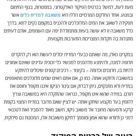
מעת לעת, למשל בכרטיס הפיקוד האלקטרוני, בממטרות, בגוף החימום
ובמנוע. אחד החלקים המרכזיים הללו היא
משאבה למדיח כלים
אשר
תפקידה לשאוב את המים המלוכלכים ולהכניס במקומם נקיים לתא. בדרך
כלל משאבה זו לא עושה בעיות ומתמודדת יפה עם העומסים, אולם לעיתים
מתגלות בה תקלות המצריכות התערבות מקצועית.
במקרים כאלו, מה שאתם כבעלי המדיח יכולים לעשות הוא רק להקדים
תרופה למכה, ולהימנע מלהכניס למכשיר כלי זכוכית עדינים שאינם אמורים
להיות בו, חרצנים וכדומה – בקיצור – רכיבים קטנים שיכולים להיתקע
במשאבה ולתקוע אותה. כמו כן, אם אתם רואים שמים מלוכלכים מתאספים
במדיח ולא מתנקזים, ניתן לבדוק אם צינור הניקוז איננו מקופל וחוסם את
הזרם. במידה שהוא אינו מקופל, כנראה שהתקלה היא במשאבה וצריך
להזמין בעל מקצוע שיתקן אותה. יש לציין שאם מדובר במדיח המצוי בקומת
קרקע ולמעשה מחובר אל משאב ניקוז, חשוב מאוד להסביר זאת לטכנאי
לפני כן ולוודא שהוא אמון ומוסמך לתיקון משאבות אלו, המכונות גם סילוקית.