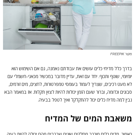
מקור FREEPIK
בדרך כלל מדיחי כלים עושים את עבודתם נאמנה, גם אם השימוש הוא
יומיומי, שוטף ותכוף. יחד עם זאת, עדיין מדובר במכשיר מכאני-חשמלי עם
לא מעט רכיבים, שצריך לעמוד בעומסי טמפרטורות, לחצים, מים זורמים,
סבונים וכדומה, וברור שעם הזמן יכולות להיות לצוץ תקלות. אז במאמר הבא
נבין למה מדיח כלים יכול להתקלקל ואיך לטפל בבעיה.
משאבת המים של המדיח
כאמור, מדיח כלים מורכב מחלקים שונים שברבים מהם יכולה להיות בעיה