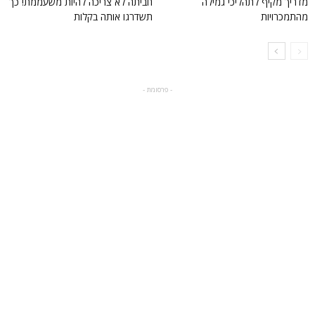
מדריך מקיף לתהליכי גמילה
חביתה לא צריכה להיות משעממת! כך
מהתמכרויות
תשדרגו אותה בקלות
- פרסומת -