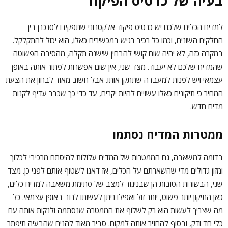
בעיה של כרטיס הפיקוד
למדיח הכלים שלכם יש כרטיס פיקוד אלקטרוני שתפקידו לסנכרן בין
החלקים השונים, וכמו כל רכיב רגיש במכשירים כאלו, הוא יכול להתקלקל.
במקרה כזה, לא יהיה שום קושי להבחין שישנה תקלה, מהסיבה הפשוטה
שהמדיח שלכם לא יעבוד. מצד שני, אין שום אפשרות לפתור אותה באופן
עצמאי ויש לפנות למעבדה שתתקן אותו. אבל חשוב מאוד לבחון את הצעת
המחיר כי תיקונים כאלו עשויים להיות יקרים, עד כדי כך שכבר עדיף לקנות
מדיח חדש.
ממטרות המדיח נסתמו
בדומה למשאבה, גם הממטרות של המדיח עלולות להיסתם מרכיבי לכלוך
ומזון גדולים מדי שהשארתם על הכלים, אז דאגו לשטוף אותם לפני כן. מצד
שני, הבשורות הטובות הן שבניגוד למצב של סתימת משאבה למדיח כלים,
כאן התיקון יותר פשוט, יותר זול ואפילו ניתן לעשותו לרוב באופן עצמאי. כל
מה שצריך לעשות הוא רק לשלוף את הממטרה שנסתמה ולנקות אותה עם
כלי חד ודק, ובסוף להחזיר אותה למקום. סביר מאוד להניח שהבעיה תיפתר