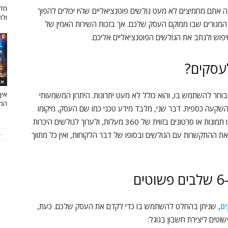
מדר
ה אתם מחמיצים לא מעט גולשים פוטנציאליים שהיו יכולים להפוך
ולה
 המגורים שבו ממוקם העסק שלכם. אך בזכות השירות האמין של
פוש ולנתב את הגולשים הפוטנציאליים אליכם.
לעסקים?
אי
איך
חר להשתמש בו, והוא כולל לא מעט יתרונות. היתרון המשמעותי
המד
השקעה כספית. דבר שני, מלבד מידע טכני כמו שם העסק, מיקומו
או פרטי התקשרות, אתם יכולים להוסיף מידע ויזואלי כמו תמונות או סרטונים בזווית של 360 מעלות, ולערוך לגולשים היכרות
 ההתקשרות עם הגולשים ובסופו של דבר הלקוחות, ואין כל מתווך
ם
ים
, שניתן בהחלט להשתמש בו כדי לקדם את העסק שלכם. כעת,
טים ליצירת חשבון בגוגל: