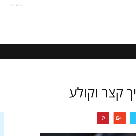
- פרסומת -
ך קצר וקולע
T