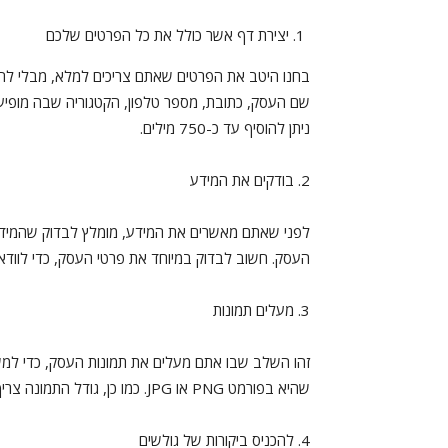
יצירת דף אשר כולל את כל הפרטים שלכם
בחנו היטב את הפרטים שאתם צריכים למלא, מבלי להח
שם העסק, כתובת, מספר טלפון, הקטגוריה שבה מופיע
ניתן להוסיף עד כ-750 מילים.
2. בודקים את המידע
לפני שאתם מאשרים את המידע, מומלץ לבדוק שהמיד
העסק. חשוב לבדוק במיוחד את פרטי העסק, כדי לוודא 
3. מעלים תמונות
זהו השלב שבו אתם מעלים את תמונות העסק, כדי למש
שהיא בפורמט PNG או JPG. כמו כן, גודל התמונה צריך להיות בין 5MB ל-10KB וברזולוציית 720X720 פיקסלים.
4. להכניס ביקורות של גולשים