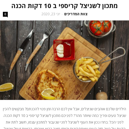
מתכון לשניצל קריספי ב 10 דקות הכנה
צוות המדריכים
יוני 23, 2020
-
0
הילדים שלכם אוהבים שניצלים, אבל אין לכם הרבה זמן פנוי להכנתם? מבקשים להכין
שניצל טעים ופריך כמה שיותר מהר? לפניכם מתכון לשניצל קריספי ב 10 דקות הכנה.
לפני הכל: בחרו נכון את העוף לשניצל לפני שנעבור למתכון עצמו, חשוב לתת את
הדעת על בשר חזה העוף שאתם קונים והיותו מוצר בריא ואיכותי. בריאות זו של שניצל