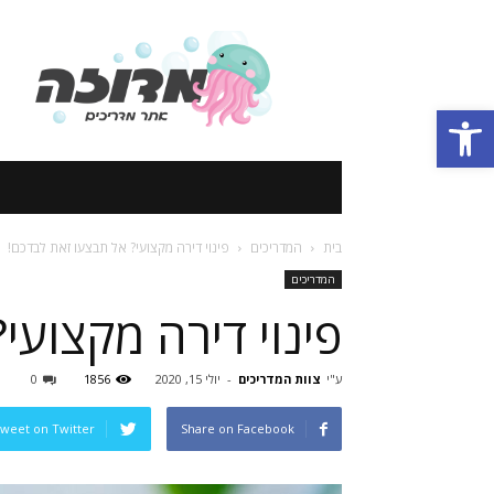
אתר
מדריכים
Open toolbar
בית
המדריכים
פינוי דירה מקצועי? אל תבצעו זאת לבדכם!
המדריכים
פינוי דירה מקצועי
ע"י
צוות המדריכים
-
יולי 15, 2020
1856
0
weet on Twitter
Share on Facebook