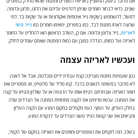
אם מדובר בעסק המעוניין באריזות למוצרים ומתנות שהוא מחלק במועדים
שונים, כדאי לבחור חומרים שניתן להדפיס עליהם את הלוגו, סלוגן וכדומה.
למשל, להשתמש בשקיות נייר איכותיות ואקולוגיות או על שקיות בד. למי
שרוצה לארוז מתנות לבד, כמו בספרים, יתאימו חומרים כמו
נייר משי
לאריזה
, נייר צלופן וכדומה. אם כן, השלב הראשון הוא להחליט על החומר
לאריזה ועל כמותו, הגדלה כמובן עם כמות המתנות שאתם עומדים לחלק.
ועכשיו לאריזה עצמה
נכון שעטיפת מתנות מצריכה קצת עבודת ידיים וסבלנות, אבל אל דאגה:
לא מדובר במשימה לגאונים בלבד. קחו סליל של סלוטייפ, זוג מספריים ואת
חומר האריזה שבחרתם. הניחו אותו על הרצפה או על שולחן והניחו על קצה
את המתנה. עכשיו מרימים את הקצה מתחתית המתנה אל הצדדים שלה
בחלק העליון, עד הסוף. כעת מקפלים במקום המגע עם הקצה העליון
ומביאים את שני קצוות הנייר משני הצדדים עד לנקודת המגע.
בשלב הזה לוקחים את המספריים וחותכים את האריזה במקום של הקפל,