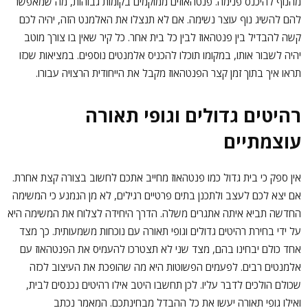
מהנוף להיכנס פנימה. פנטהאוזים ממוקמים בקומות גבוהות, מה שמאפשר
להם להשיג נוף עוצר נשימה. אם לא תנצלו את האלמנט הזה, יהיה לכם
קשה להבדיל בין פנטהאוז לבין כל בית אחר. כל קיר שאין בו צורך מוטב
יהיה לשבור אותו, במקומו תוכלו להכניס אלמנטים נוספים. במציאות שכזו
תראו איך בתוך זמן קצר הפנטהאוז מקבל את הייחודית הרצויה עבורו.
רהיטים גדולים וגופי תאורה
עוצמתיים
אין ספק כי בית גדול כמו פנטהאוז מחייב אתכם לחשוב בצורה קצת אחרת.
אם יצא לכם לעצב ולתכנן בתים פרטיים רגילים, לא מן הנמנע כי המשימה
החדשה תביא איתה אתגרים משלה. הדרך היחידה לצלוח את המשימה היא
על ידי בחירת רהיטים גדולים וגופי תאורה עם נוכחות משמעותית. כך מצד
אחד כולם יבחינו בהם, מצד שני לא תצטרכו להעמיס את הפנטהאוז עם
אלמנטים רבים. לפעמים הפשוטות היא מה שהופכת את העיצוב לכזה
שכולם הולכים לדבר עליו. לכן תחשבו היטב אילו רהיטים נכנסים לבית,
ואילו גופי תאורה יעשו את כל ההבדל מבחינתכם. המאמר נכתב