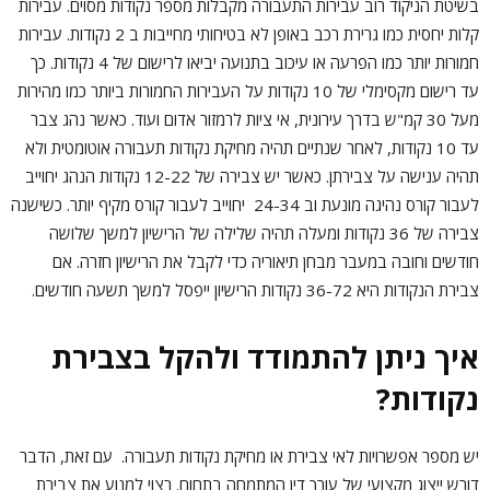
בשיטת הניקוד רוב עבירות התעבורה מקבלות מספר נקודות מסוים. עבירות
קלות יחסית כמו גרירת רכב באופן לא בטיחותי מחייבות ב 2 נקודות. עבירות
חמורות יותר כמו הפרעה או עיכוב בתנועה יביאו לרישום של 4 נקודות. כך
עד רישום מקסימלי של 10 נקודות על העבירות החמורות ביותר כמו מהירות
מעל 30 קמ"ש בדרך עירונית, אי ציות לרמזור אדום ועוד. כאשר נהג צבר
עד 10 נקודות, לאחר שנתיים תהיה מחיקת נקודות תעבורה אוטומטית ולא
תהיה ענישה על צבירתן. כאשר יש צבירה של 12-22 נקודות הנהג יחוייב
לעבור קורס נהיגה מונעת וב 24-34 יחוייב לעבור קורס מקיף יותר. כשישנה
צבירה של 36 נקודות ומעלה תהיה שלילה של הרישיון למשך שלושה
חודשים וחובה במעבר מבחן תיאוריה כדי לקבל את הרישיון חזרה. אם
צבירת הנקודות היא 36-72 נקודות הרישיון ייפסל למשך תשעה חודשים.
איך ניתן להתמודד ולהקל בצבירת
נקודות?
יש מספר אפשרויות לאי צבירת או מחיקת נקודות תעבורה. עם זאת, הדבר
דורש ייצוג מקצועי של עורך דין המתמחה בתחום. רצוי למנוע את צבירת