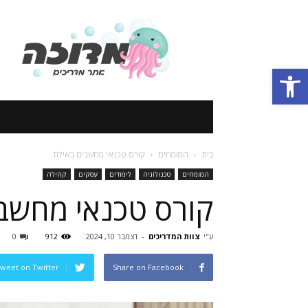
אתר
מדריכים
Open toolbar
בית
המומחים
קורס טכנאי מחשבים באילת
המומחים
טכנולוגיה
לימודים
עסקים
קהילה
קורס טכנאי מחשב
ע"י
צוות המדריכים
-
דצמבר 10, 2024
912
0
weet on Twitter
Share on Facebook