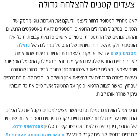
צעדים קטנים להצלחה גדולה
לאט מתחיל המטופל לחזור לעצמו ולשקם את מערכות גופו מהנזק של
הסמים. במקביל מתחילים הרופאים והמטפלים לגעת באספקטים הרגשיים
וההתנהגותיים של ההתמכרות. טיפולים אישיים סדנאות קבוצתיות כל אלו
הופכים לחלק מהשגרה היומיומית של המטופל במהלכה של
גמילה
מסמים קשים
עד שהוא מקנה לעצמו התנהגויות בריאות שמותאמות
לאורח החיים החדש שלו. עם התקדמות תהליך הגמילה, המטופל הופך יותר
ויותר עצמאי, מצליח לדאוג לעצמו ומתכונן לחזרה לבית. כמובן שהחזרה
נעשית בצורה הדרגתית עד למציאת איזון מושלם בין הבית לחיים החברתיים
שבחוץ. כאשר הצוות הרפואי סומך על המטופל אשר סיים את כל חובותיו
ניתן לשחרר אותו לבית.
מרכז אמיל הוא מרכז גמילה פרטי אשר מציע למכורים לקבל את כל הכלים
הנדרשים על מנת לחזור לשגרת חיים. לקבלת פרטים נוספים אודות שירותיו
של המרכז, ניתן להיכנס לאתר או ליצור קשר בטלפון
077-9967463
.
לדוברים ברוסית שרוצים לקבל מידע על
Лечение алкоголизма в