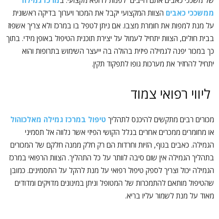
של משככי כאבים אתם חייבים לפנות לרופא מקצועי. ב
מרכז גמילה
ממשככי כאבים
הצוות המקצועי יקבל את המכור ויערוך בדיקה ראשונית
על מנת למפות את חומרת מצבו. אם ניתן לטפל בו במרכז ולא צריך אשפוז
בבית חולים, הצוות יתחיל לעמול על יצירת תוכנית הטיפול באופן מידי. בתוך
כך במכור יפנה לגמילה פיזית בהולה בה ייעצר השימוש בתרופות והוא
יתחיל להחזיר את מערכות גופו לתפקוד תקין.
ליווי רפואי צמוד
מכורים רבים מתקשים להיכנס לתהליך
טיפול במרכז גמילה מאלכוהול
או מחומרים ממכרים אחרים בגלל הקושי הפיזי אשר נלווה אל תסמיני
הגמילה. כאבים בגוף, הזיות וחרדות הם רק חלק ממנה חלקם של המכורים
בתהליך הגמילה אין שום סיבה לוותר על כל התהליך. הצוות הרפואי במרכז
הגמילה יכול וצריך לספק טיפול רפואי על מנת להקל על התסמינים. כמובן
שהטיפול מותאם להתמכרות של המטופל וניתן במינונים מדויקים ומדודים
מאוד על מנת לשמור עליו בריא.