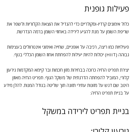
פעילות גופנית
כלול אימונים קרדיו-וסקולריים כדי להגדיל את הוצאת הקלוריות ולשפר את
שריפת השומן על מנת להגיע לירידה באחוזי השומן ברמה הנדרשת.
פעילויות כמו ריצה, רכיבה על אופניים, שחייה ואימוני אינטרוולים בעצימות
גבוהה (HIIT) יכולות להיות יעילות להפחתת אחוז השומן הכללי בגוף.
יצירת תפריט הרזיה כרוכה בבחירות מזון חכמות ובר קיימא המקדמות גירעון
קלורי, המוביל להפחתה הדרגתית של משקל הגוף. תפריט הרזיה מאוזן
היטב שם דגש על מזונות עתירי תזונה תוך שליטה בגודל המנות. להלן מידע
על בניית תפריט הרזיה:
בניית תפריט לירידה במשקל
גירעון קלורי: