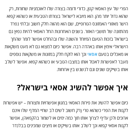
הפרי של עץ האסאי קטן, כדורי ודומה בצורה שלו לאוכמניות שחורות, רק
שהוא גדול יותר מהן. הוא מיובא לישראל בצורתו הטבעית או כשהוא קפוא
הישר מאזורי האמזונס הטרופיים, שם הוא מהווה חלק חשוב ובלתי נפרד
מהתזונה של תושבי האזור. בשנים האחרונות החל האסאי להיות נפוץ גם
בישראל בזכות הטעם המיוחד והשונה שלו ובהחלט אפשר לומר שהחך
הישראלי אימץ אותו באהדה רבה. אפשר כיום למצוא גם לא מעט משקאות
או מאכלים בטעם
אסאי
וכך הוא לוקח חלק במזונות או משקאות נוספים
מעבר לאפשרות לאכול אותו במצבו הטבעי או כשהוא קפוא. אפשר לשלב
אותו בשייקים שונים וגם לנשנש בין ארוחות.
איך אפשר להשיג אסאי בישראל?
כיום אפשר להשיג את פירות האסאי במגוון אפשרויות ותצורות – יש אפשרות
לקנות את הפרי כשהוא טרי (רק חשוב לשים לב שחיי המדף שלו אינם
ארוכים ולכן עדיף לצרוך אותו תוך כמה ימים או לשמור בהקפאה), אפשר
לקנות אסאי קפוא וכך לשלב אותו בשייקים או מיצים שמכינים בבלנדר