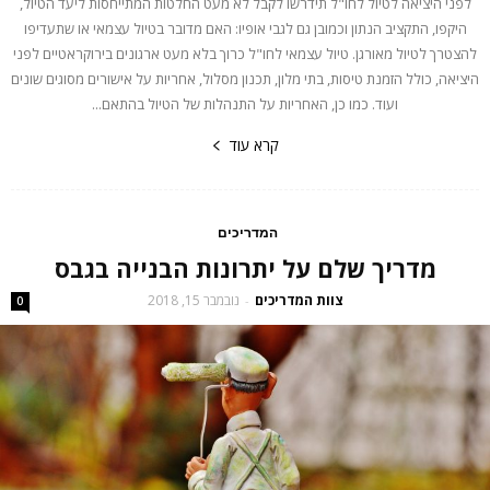
לפני היציאה לטיול לחו"ל תידרשו לקבל לא מעט החלטות המתייחסות ליעד הטיול,
היקפו, התקציב הנתון וכמובן גם לגבי אופיו: האם מדובר בטיול עצמאי או שתעדיפו
להצטרך לטיול מאורגן. טיול עצמאי לחו"ל כרוך בלא מעט ארגונים בירוקראטיים לפני
היציאה, כולל הזמנת טיסות, בתי מלון, תכנון מסלול, אחריות על אישורים מסוגים שונים
ועוד. כמו כן, האחריות על התנהלות של הטיול בהתאם...
קרא עוד
המדריכים
מדריך שלם על יתרונות הבנייה בגבס
צוות המדריכים
נובמבר 15, 2018
-
0