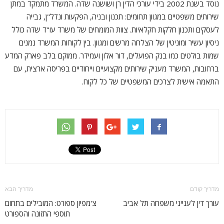
נוסד בשנת 2002 בידי עורכי הדין רן ושושנה שדה. המשרד מתמקד במתן
שירותים משפטיים במגוון תחומים: תכנון ובניה, הפקעות ונדל"ן, גבייה
לעסקים ותכנון חלקות חקלאיות. צוות המומחים של משרד עו"ד שדה כולל
ניסיון עשיר ומוניטין של הצלחה מרשים ומגוון. בין לקוחות המשרד נמנים
שמות בולטים כמו בנק הפועלים, דור אלון ועמידר. ממוקם בלב פארק המדע
ברחובות, המשרד מעניק שירותים מקצועיים וייחודיים בפריסה ארצית, עם
התאמה אישית לצרכים המשפטיים של כל לקוח.
מדריך קודם
מדריך הבא
עורך דין לענייני משפחה תל אביב
צ'מפיון ספורט: המובילים בתחום
תוספי התזונה והספורט