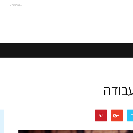
- פרסומת -
עבודה
T