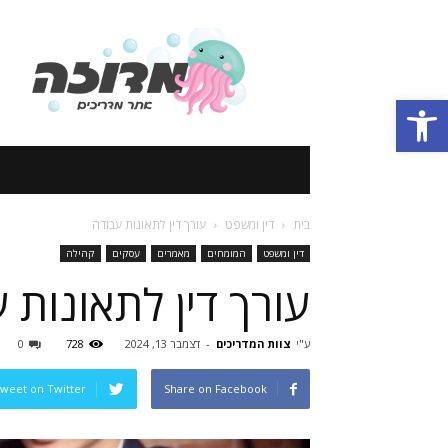
אתר
מדריכים
Open toolbar
בית
דין ומשפט
עורך דין לתאונות עבודה
דין ומשפט
המומחים
מאמרים
עסקים
קהילה
עורך דין לתאונות 
ע"י
צוות המדריכים
-
דצמבר 13, 2024
728
0
weet on Twitter
Share on Facebook