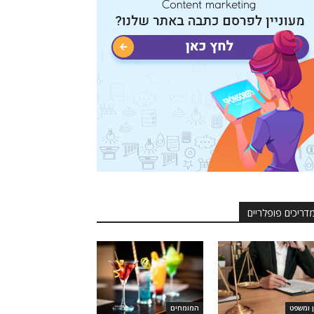
דריכים פופלריים
ן ומשפט
המומחים