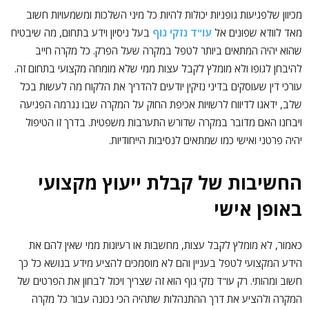
מכיוון שלפגיעות גופניות יכולות להיות כל מיני השלכות ומשמעויות חשוב
מאד לוודא שפונים אל
עו"ד נזקי גוף
בעל ניסיון וידע בתחום, מה שיבטיח
שהוא יהיה המתאים ביותר לטפל במקרה שעל הפרק. כל מקרה חייב
להיבחן לגופו ולא מומלץ לקבל עצות ממי שלא מומחה מקצועי בתחום זה.
עורכי דין שעוסקים בדיני נזיקין יודעים להדריך את הלקוח מה לעשות בכל
שלב, ידאגו לדיווח לרשויות אכיפת החוק על המקרה שבו נגרמה הפגיעה
ויבחנו האם מדובר במקרה שדורש התערבות משפטית. בדרך זו הטיפול
יהיה פרטני ואישי כמו שמתאים לנסיבות הייחודיות.
החשיבות של קבלת ייעוץ מקצועי
באופן אישי
כאמור, לא מומלץ לקבל עצות, מחשבות או רעיונות ממי שאין להם את
הידע המקצועי לטפל בעניין והם לא מוסמכים להציע מידע בנושא כל כך
חשוב ומהותי. רק עו"ד נזקי גוף הוא זה שצריך ויכול לבחון את הפרטים של
המקרה ולהציע את דרך ההתנהלות שתהיה הכי נכונה עבור כל מקרה