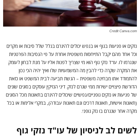
Credit Canva.com
נזקים או פגיעות בגוף או בנפש יכולים להיגרם בגלל שלל סיבות או מקרים
וכל אחד מהם יקבל התייחסות משפטית אחרת על פי הנסיבות הפרטניות
שנגרמו לו. עו"ד נזקי גוף הוא מי שצריך לפנות אליו על מנת לבחון לעומק
את המקרה שקרה כדי להבין מה המשמעויות שלו ואיך יהיה הכי נכון
להתמודד אתו מבחינה משפטית – הגשת תביעה לבית המשפט או כזאת
הדורשת פיצויים ישירות ממי שגרם לנזק. דיני הנזיקין עוסקים בסוגים שונים
של פגיעות או נזקים גופניים/נפשיים שיכולים להיגרם בתאונות מכל הסוגים
(תאונות אישיות, תאונות דרכים וגם תאונות עבודה), במקרי אלימות או בכל
מקרה אחר שנגרם בו נזק גופני.
לשים לב לניסיון של עו"ד נזקי גוף