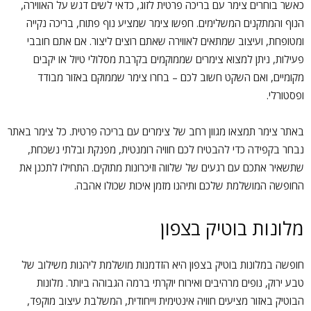
כאשר בוחרים צימר עם בריכה פרטית לזוג, כדאי לשים דגש על האווירה,
הנוף והמתקנים המשלימים. חפשו צימר שמציע נוף פתוח, בריכה נקייה
ומטופחת, ועיצוב שמתאים לאווירה שאתם רוצים ליצור. אם אתם חובבי
פעילות, ניתן למצוא צימרים שממוקמים בקרבת מסלולי טיול או יקבים
מקומיים, ואם השקט חשוב לכם – בחרו צימר שממוקם באזור מבודד
ופסטורלי.
באתר צימר תמצאו מגוון רחב של צימרים עם בריכה פרטית. כל צימר באתר
נבחר בקפידה כדי להבטיח לכם חוויה רומנטית, מפנקת ובלתי נשכחת,
שתשאיר אתכם עם רגעים של שלווה וזיכרונות מתוקים. התחילו לתכנן את
החופשה המושלמת שלכם ותיהנו מזמן איכות שכולו אהבה.
מלונות בוטיק בצפון
חופשה במלונות בוטיק בצפון היא הזדמנות מושלמת ליהנות משילוב של
טבע ירוק, נופים מרהיבים ואירוח יוקרתי ברמה הגבוהה ביותר. מלונות
הבוטיק באזור מציעים חוויה אינטימית וייחודית, המשלבת עיצוב מוקפד,