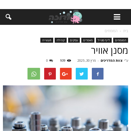
בית
המומחים
המומחים
לייף סטייל
מאמרים
עסקים
קהילה
תעשייה
מסנן אוויר
ע"י
צוות המדריכים
-
מרץ 30, 2025
939
0