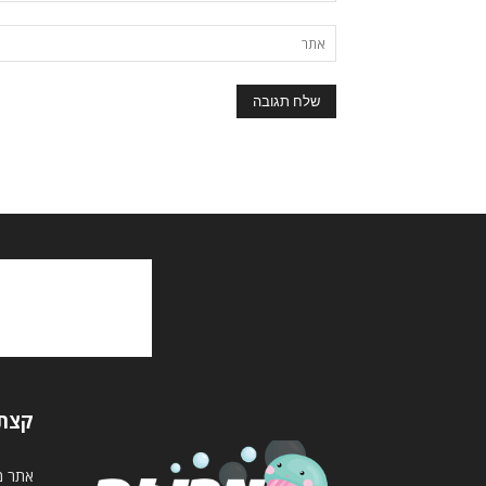
קצת 
אתר מד