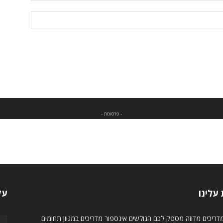
- פרסומת -
עלינו
עק
ריכים מדוזה מספק לכם הגולשים אינספור מדריכים במגוון תחומים