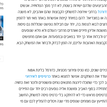
כל 
הביצועים שלהם ישירות בשטח, לא דרך מסך הטלוויזיה. אנשים
חיד
ורגל
ברחבי אירופה למשחקי הקבוצות שהם אוהבים, לא משנה
נה או במונדיאל. להם במיוחד קיימת אפשרות באתר מאי תור להזמין
וצים לבוא לצפות בה, יחד עם חבילות נופשט שכוללות גם טיסות
מושכות אליהן תיירים ואוהדים מרחבי העולם ולא פלא שנוסעים
רט ולבלות אחר כך יחד בפאבים ובמסעדות. אם אתם מחפשים
המ
קבוצות האהובות עליכם, זה הזמן לבדוק ולבחור את המשחק הבא.
מיז
ספורט מלהיב רבים והם נוסעים לצפות בתחרויות ובטורנירים שונים, כמו טניס ומירוצי מכוניות, כדורסל בליגת NBA
 לעודד את השחקנים. אפשר למצוא באתר
כרטיסים לאירועי
כך כדי שתוכלו ליהנות מתנאים נוחים ומשופרים ולזכור זאת כחוויה
חילה בסוף האביב ומושכת אליה נוסעים רבים יחד עם התיירים
ת וכרטיסים מראש כדי לא להיתקע בלי כרטיס טיסה למשחק החשוב
התייעץ עם מומחים שטסים מדי שנה ויכולים להמליץ לכם עם מי