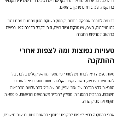
דורש כבלים; אלחוט נוח אך תלוי בקליטה. יש רכיבים הדורשים ידע מקצועי
בהתקנה, ולכן בוחרים מתקין בהתאם.
כדוגמה לחברת אספקה בתחום, קומטק משווקת מגוון פתרונות מתח נמוך
כמו מצלמות, DVR, אינטרקום וציוד רשת, וניתן לקבל הדרכה לפני רכישה
בהתאם למדיניות החברה.
טעויות נפוצות ומה לצפות אחרי
ההתקנה
טעות נפוצה היא לבחור מצלמות לפי מספר מגה-פיקסלים בלבד, בלי
להתחשב בעדשה, תאורה וקצב הקלטה. טעות נוספת היא להעמיס
התראות ללא הגדרה של אזורי עניין, מה שמוביל להתעלמות מהתראות
חשובות. במרבית המסגרות, מומלץ להגדיר משתמשים והרשאות, סיסמאות
חזקות ועדכוני קושחה.
אחרי ההתקנה כדאי לצפות לתקופת “כיוונון”: התאמת זוויות, רגישות חיישנים,