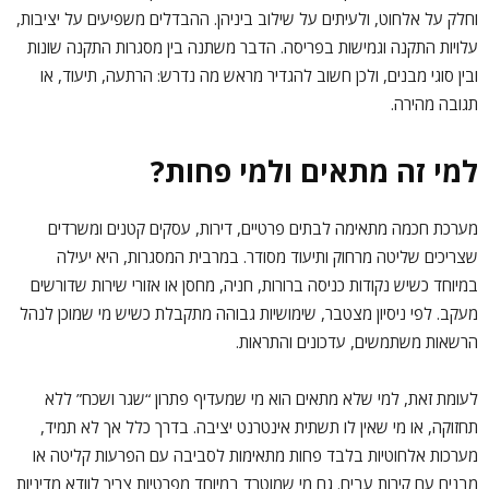
וחלק על אלחוט, ולעיתים על שילוב ביניהן. ההבדלים משפיעים על יציבות,
עלויות התקנה וגמישות בפריסה. הדבר משתנה בין מסגרות התקנה שונות
ובין סוגי מבנים, ולכן חשוב להגדיר מראש מה נדרש: הרתעה, תיעוד, או
תגובה מהירה.
למי זה מתאים ולמי פחות?
מערכת חכמה מתאימה לבתים פרטיים, דירות, עסקים קטנים ומשרדים
שצריכים שליטה מרחוק ותיעוד מסודר. במרבית המסגרות, היא יעילה
במיוחד כשיש נקודות כניסה ברורות, חניה, מחסן או אזורי שירות שדורשים
מעקב. לפי ניסיון מצטבר, שימושיות גבוהה מתקבלת כשיש מי שמוכן לנהל
הרשאות משתמשים, עדכונים והתראות.
לעומת זאת, למי שלא מתאים הוא מי שמעדיף פתרון “שגר ושכח” ללא
תחזוקה, או מי שאין לו תשתית אינטרנט יציבה. בדרך כלל אך לא תמיד,
מערכות אלחוטיות בלבד פחות מתאימות לסביבה עם הפרעות קליטה או
מבנים עם קירות עבים. גם מי שמוטרד במיוחד מפרטיות צריך לוודא מדיניות