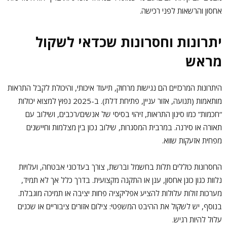
אחסון והרשאות לפני רכישה.
יתרונות וחסרונות שכדאי לשקול
מראש
היתרונות המרכזיים הם נגישות מרחוק, תיעוד איכותי, והיכולת לקבל התראות
מותאמות (תנועה, אזור עניין, פתיחת דלת). ב-2025 נפוץ למצוא יכולות
“חכמות” כמו סינון התראות, זיהוי בסיסי של אנשים/רכבים, ושילוב עם
תאורה או סירנה. במרבית המסגרות, שילוב נכון בין מצלמות וחיישנים
מפחית אזעקות שווא.
החסרונות כוללים תלות בחשמל וברשת, צורך בעדכוני אבטחה, ועלויות
נלוות כגון כונן אחסון, ענן או התקנה מקצועית. בדרך כלל אך לא תמיד,
מערכות זולות עלולות להציע אפליקציה פחות יציבה או תמיכה מוגבלת.
בנוסף, יש לשקול את ההיבט המשפטי: צילום אזורים ציבוריים או שכנים
עלול להיות רגיש.