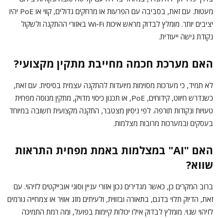
מעטות. עם זאת, בסביבה עם הפרעות או מרחקים גדולים, קווי או PoE יהיו
יציבים יותר. מומלץ לבדוק מראש איכות Wi‑Fi באזורי ההתקנה ולשקול
נקודת גישה ייעודית.
האם מערכת חכמה מחייבת מתקין מקצועי?
לא תמיד, כי מערכות מסוימות מיועדות להתקנה עצמית בסיסית. עם זאת,
כשנדרש חיווט, קידוחים, PoE, או תכנון כיסוי מדויק, מתקין מנוסה מפחית
טעויות ונקודות תורפה. לפי ניסיון מצטבר, התקנה מקצועית חשובה במיוחד
בעסקים ובמערכות מרובות מצלמות.
האם "AI" במצלמות באמת מפחית התראות
שווא?
ברוב המקרים כן, כאשר מגדירים נכון אזורי עניין וסוגי אובייקטים לזיהוי. עם
זאת, הדיוק תלוי בדגם, בתאורה ובזווית, ולעיתים מזג אוויר או צמחייה גורמים
לזיהוי שגוי. מומלץ לבדוק אילו יכולות קיימות בפועל, ומה רמת התמיכה