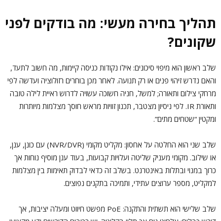
תהליך בחירה מעשי: מה בודקים לפני
שקונים?
שלב ראשון הוא מיפוי סיכונים: אילו נקודות כניסה קיימות, מה חשוב לתעד,
והאם נדרש זיהוי פנים או רק תנועה. לאחר מכן בוחרים רזולוציה ועדשה לפי
מרחקי צילום ותאורה; למשל, חניה חשוכה עשויה לדרוש ראיית לילה טובה
ותאורת IR. לפי ניסיון מצטבר, תכנון זוויות מראש חוסך מצלמות מיותרות
ומקטין “שטחים מתים”.
שלב שני הוא החלטה על אחסון: מקליט מקומי (NVR/DVR) עם כונן, ענן,
או שילוב. מקומי מעניק שליטה ועלויות קבועות, בעוד ענן מוסיף נוחות אך
כרוך במנוי ובתלות באינטרנט. בשלב זה כדאי לבדוק תאימות בין מצלמות
למקליט, מספר ערוצים עתידי, ותמיכה בתקנים נפוצים.
שלב שלישי הוא תשתית והתקנה: PoE מפשט חיווט ומעלה יציבות, אך