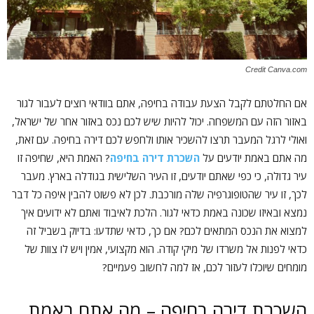
Credit Canva.com
אם החלטתם לקבל הצעת עבודה בחיפה, אתם בוודאי רוצים לעבור לגור
באזור הזה עם המשפחה. יכול להיות שיש לכם נכס באזור אחר של ישראל,
ואולי לרגל המעבר תרצו להשכיר אותו ולחפש לכם דירה בחיפה. עם זאת,
מה אתם באמת יודעים על
השכרת דירה בחיפה
? האמת היא, שחיפה זו
עיר גדולה, כי כפי שאתם יודעים, זו העיר השלישית בגודלה בארץ. מעבר
לכך, זו עיר שהטופוגרפיה שלה מורכבת. לכן לא פשוט להבין איפה כל דבר
נמצא ובאיזו שכונה באמת כדאי לגור. הלכת לאיבוד ואתם לא ידועים איך
למצוא את הנכס המתאים לכם? אם כך, כדאי שתדעו: בדיוק בשביל זה
כדאי לפנות אל משרדו של מיקי קודה. הוא מקצועי, אמין ויש לו צוות של
מומחים שיוכלו לעזור לכם, אז למה לחשוב פעמיים?
השכרת דירה בחיפה – מה אתם באמת