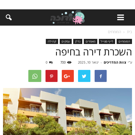
בית
המומחים
המומחים
לייף סטייל
מאמרים
נדלן
עסקים
קהילה
השכרת דירה בחיפה
ע"י
צוות המדריכים
-
ינואר 10, 2025
733
0