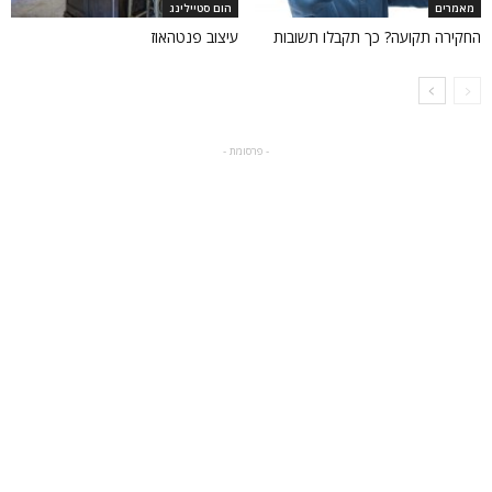
מאמרים
הום סטיילינג
החקירה תקועה? כך תקבלו תשובות
עיצוב פנטהאוז
- פרסומת -