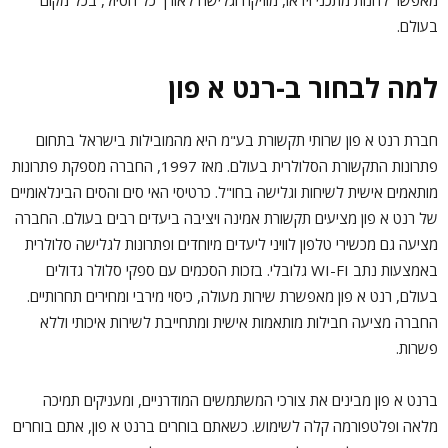
בעולם.
למה לבחור ב-רנט א פון
חברת רנט א פון שרותי תקשורת בע"מ היא מהמובילות בישראל בתחום
פתרונות התקשורת הסלולרית בעולם. מאז 1997, החברה מספקת פתרונות
מותאמים אישית לשיחות וגלישה בחו"ל. כרטיסי האי סים והסים הבינלאומיים
של רנט א פון מציעים תקשורת אמינה ויציבה ביעדים רבים בעולם. החברה
מציעה גם מכשירי טלפון לוויני ליעדים מיוחדים ופתרונות לגלישה סלולרית
באמצעות נתב WI-FI גלובלי. בזכות הסכמים עם ספקי סלולר גדולים
בעולם, רנט א פון מאפשרת שירות מעולה, כיסוי מירבי ומחירים תחרותיים.
החברה מציעה חבילות מותאמות אישית ומתחייבת לשירות איכותי וללא
פשרות.
ברנט א פון מבינים את צורכי המשתמשים המודרניים, ומעניקים תמיכה
מלאה ופלטפורמה קלה לשימוש. כשאתם בוחרים ברנט א פון, אתם בוחרים