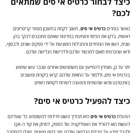
כיצד לבחור כרטיס אי סים שמתאים
לכם?
כאשר בוחרים
כרטיס אי סים
, חשוב לקחת בחשבון מספר קריטריונים.
ראשית, בדקו את הכיסוי והזמינות במדינות שאתם מתכננים לבקר בהן.
שנית, השוו את המחירים והחבילות המוצעות על ידי ספקים שונים. ולבסוף,
ודאו שהכרטיס תואם למכשיר שלכם ולדרישות הגלישה שלכם.
יתר על כן, מומלץ להתייעץ עם משתמשים אחרים שכבר עשו שימוש
בכרטיס אי סים, וללמוד על החוויות שלהם. קראו ביקורות ומשובים
באינטרנט וודאו שהשירות והמענה לשירות לקוחות ראויים.
כיצד להפעיל כרטיס אי סים?
הפעלת
כרטיס אי סים
היא תהליך פשוט וידידותי למשתמש. כל שעליכם
לעשות הוא להוריד את האפליקציה של הספק, לסרוק את קוד ה-QR
ולקבל מידע על חבילת הגלישה שלכם. תוך דקות ספורות, תוכלו להתחבר