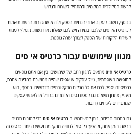
לרשת הסלולרית המקומית ולהתחיל לשוחח ולגלוש.
בנוסף, חשוב לעקוב אחרי הנחיות הספק ולוודא שהגדרות הרשת תואמות
לכרטיס האי סים שלכם. במידה ויש לכם שאלות או רגשות, מומלץ לפנות
לשירות הלקוחות של הספק לצורך עזרה נוספת.
מגוון שימושים עבור כרטיס אי סים
כרטיס אי סים
מתאים למגוון רחב של שימושים. בין אם אתם נוסעים
לחופשה משפחתית, טיול עסקים או אפילו שהייה ממושכת במדינה אחרת,
כרטיס זה יספק לכם את כל הכלים התקשורתיים הדרושים. בנוסף, הוא
מעניק פתרון מושלם גם לסטודנטים הלומדים בחו"ל או לאנשי עסקים
שמתניידים לעיתים קרובות.
גם בתחום הבידור, ניתן להשתמש ב-
כרטיס אי סים
כדי להזרים תכנים
ברשת בזמן אמת, ולהפוך כל טיול לחווייה מתקדמת ועשירה יותר. כרטיס זה
מאפשר להנות מתכני וידאו, מוזיקה וגלישה לאורך כל הטיול, בכל מקום