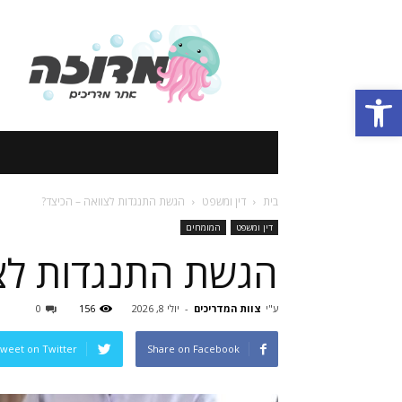
אתר
מדריכים
Open toolbar
בית
דין ומשפט
הגשת התנגדות לצוואה – הכיצד?
דין ומשפט
המומחים
הגשת התנגדות לצו
ע"י
צוות המדריכים
-
יולי 8, 2026
156
0
weet on Twitter
Share on Facebook