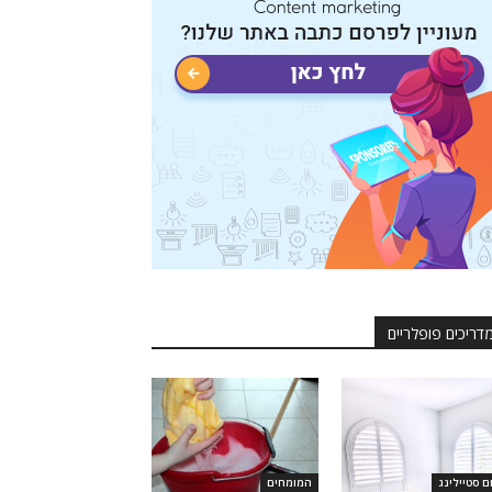
דריכים פופלריים
ם סטיילינג
המומחים