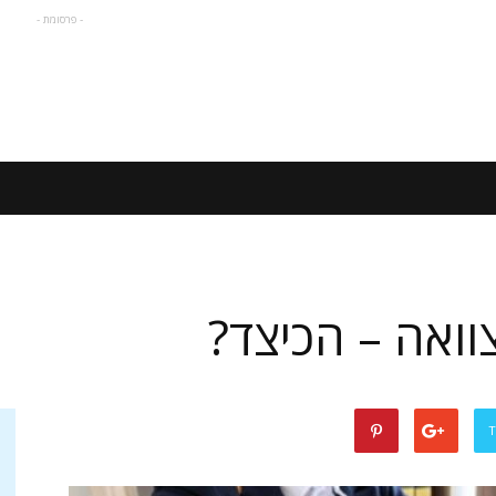
- פרסומת -
ואה – הכיצד?
T