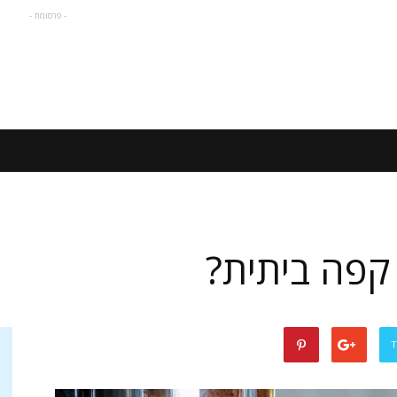
- פרסומת -
 קפה ביתית?
T