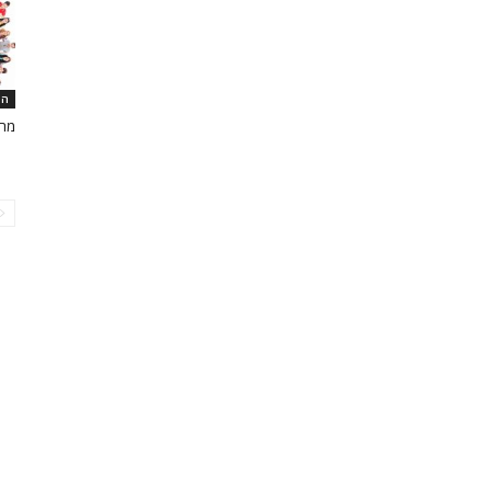
המ
מרכ