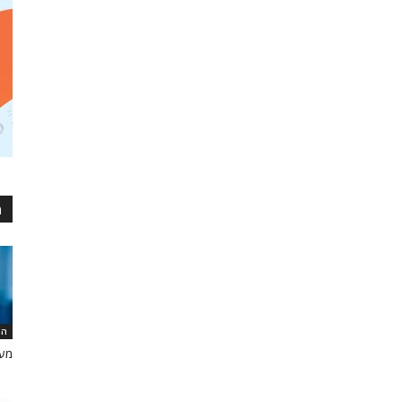
מ
המ
מער